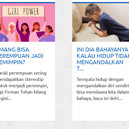
MANG BISA
INI DIA BAHAYANYA
EREMPUAN JADI
KALAU HIDUP TIDA
EMIMPIN?
MENGANDALKAN
T...
eski perempuan sering
endapatkan stereotip
Ternyata hidup dengan
ntuk menjadi pemimpin,
mengandalkan diri sendir
pi Firman Tuhan bilang
bisa membawa kita dala
gini...
bahaya, baca ini deh!...