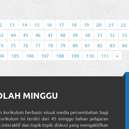
2
13
14
15
16
17
18
19
20
21
22
43
44
45
46
47
48
49
50
51
52
53
74
75
76
77
78
79
80
81
82
83
84
04
105
106
107
108
109
110
111
»
KOLAH MINGGU
 kurikulum berbasis visual media persembahan bagi
Kurikulum ini terdiri dari 45 minggu bahan pelajaran
interaktif dan topik-topik diskusi yang mengaktifkan