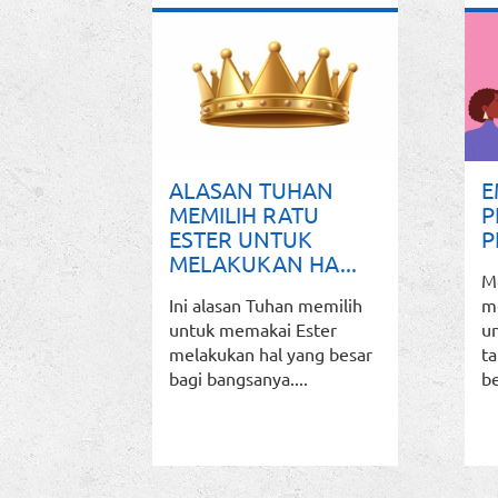
ALASAN TUHAN
E
MEMILIH RATU
P
ESTER UNTUK
P
MELAKUKAN HA...
M
Ini alasan Tuhan memilih
m
untuk memakai Ester
u
melakukan hal yang besar
ta
bagi bangsanya....
be