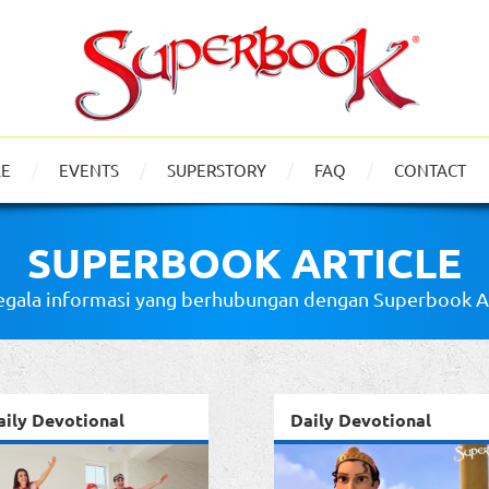
LE
EVENTS
SUPERSTORY
FAQ
CONTACT
SUPERBOOK ARTICLE
gala informasi yang berhubungan dengan Superbook Art
aily Devotional
Daily Devotional