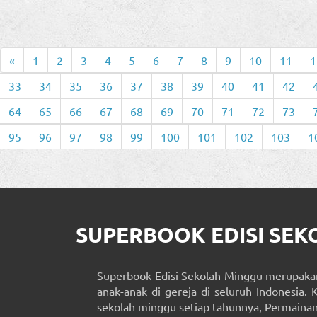
«
1
2
3
4
5
6
7
8
9
10
11
1
33
34
35
36
37
38
39
40
41
42
64
65
66
67
68
69
70
71
72
73
95
96
97
98
99
100
101
102
103
1
SUPERBOOK EDISI SE
Superbook Edisi Sekolah Minggu merupakan
anak-anak di gereja di seluruh Indonesia. 
sekolah minggu setiap tahunnya, Permainan 