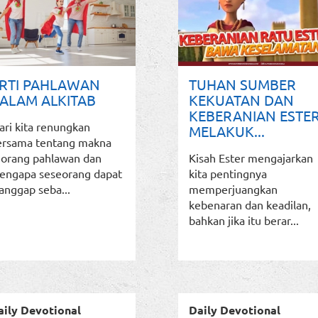
RTI PAHLAWAN
TUHAN SUMBER
ALAM ALKITAB
KEKUATAN DAN
KEBERANIAN ESTE
ri kita renungkan
MELAKUK...
ersama tentang makna
eorang pahlawan dan
Kisah Ester mengajarkan
engapa seseorang dapat
kita pentingnya
anggap seba...
memperjuangkan
kebenaran dan keadilan,
bahkan jika itu berar...
aily Devotional
Daily Devotional