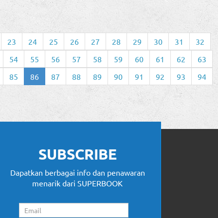
23
24
25
26
27
28
29
30
31
32
54
55
56
57
58
59
60
61
62
63
85
86
87
88
89
90
91
92
93
94
SUBSCRIBE
Dapatkan berbagai info dan penawaran
menarik dari SUPERBOOK