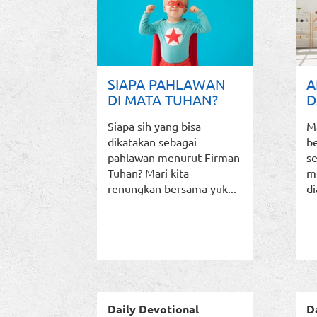
SIAPA PAHLAWAN
A
DI MATA TUHAN?
D
Siapa sih yang bisa
Ma
dikatakan sebagai
b
pahlawan menurut Firman
s
Tuhan? Mari kita
m
renungkan bersama yuk...
di
Daily Devotional
D