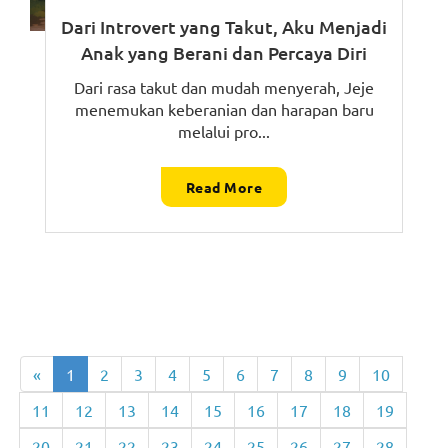
Dari Introvert yang Takut, Aku Menjadi
Anak yang Berani dan Percaya Diri
Dari rasa takut dan mudah menyerah, Jeje
menemukan keberanian dan harapan baru
melalui pro...
Read More
«
1
2
3
4
5
6
7
8
9
10
11
12
13
14
15
16
17
18
19
20
21
22
23
24
25
26
27
28