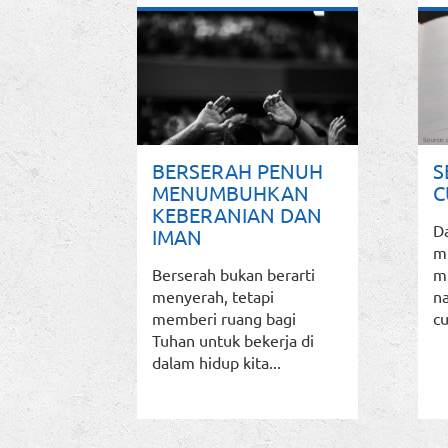
BERSERAH PENUH
S
MENUMBUHKAN
C
KEBERANIAN DAN
D
IMAN
mu
Berserah bukan berarti
mu
menyerah, tetapi
n
memberi ruang bagi
cu
Tuhan untuk bekerja di
dalam hidup kita...