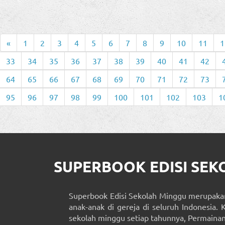
«
1
2
3
4
5
6
7
8
9
10
11
1
33
34
35
36
37
38
39
40
41
42
64
65
66
67
68
69
70
71
72
73
95
96
97
98
99
100
101
102
103
1
SUPERBOOK EDISI SE
Superbook Edisi Sekolah Minggu merupakan
anak-anak di gereja di seluruh Indonesia. 
sekolah minggu setiap tahunnya, Permainan 