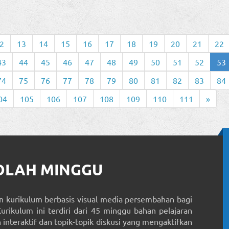
2
13
14
15
16
17
18
19
20
21
22
43
44
45
46
47
48
49
50
51
52
53
74
75
76
77
78
79
80
81
82
83
84
04
105
106
107
108
109
110
111
»
KOLAH MINGGU
 kurikulum berbasis visual media persembahan bagi
Kurikulum ini terdiri dari 45 minggu bahan pelajaran
interaktif dan topik-topik diskusi yang mengaktifkan