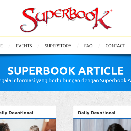
LE
EVENTS
SUPERSTORY
FAQ
CONTACT
SUPERBOOK ARTICLE
gala informasi yang berhubungan dengan Superbook Art
aily Devotional
Daily Devotional