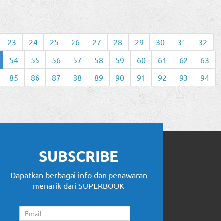
23
24
25
26
27
28
29
30
31
32
54
55
56
57
58
59
60
61
62
63
85
86
87
88
89
90
91
92
93
94
SUBSCRIBE
Dapatkan berbagai info dan penawaran
menarik dari SUPERBOOK