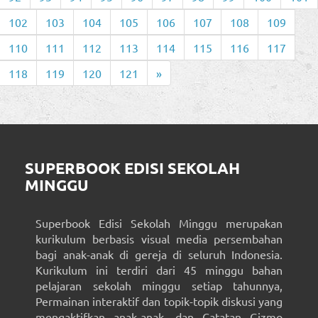
102
103
104
105
106
107
108
109
110
111
112
113
114
115
116
117
118
119
120
121
»
SUPERBOOK EDISI SEKOLAH
MINGGU
Superbook Edisi Sekolah Minggu merupakan
kurikulum berbasis visual media persembahan
bagi anak-anak di gereja di seluruh Indonesia.
Kurikulum ini terdiri dari 45 minggu bahan
pelajaran sekolah minggu setiap tahunnya,
Permainan interaktif dan topik-topik diskusi yang
mengaktifkan anak-anak, dan Catatan Gizmo