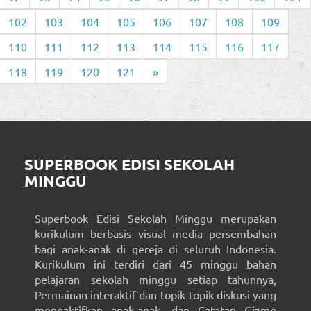
102
103
104
105
106
107
108
109
110
111
112
113
114
115
116
117
118
119
120
121
»
SUPERBOOK EDISI SEKOLAH
MINGGU
Superbook Edisi Sekolah Minggu merupakan
kurikulum berbasis visual media persembahan
bagi anak-anak di gereja di seluruh Indonesia.
Kurikulum ini terdiri dari 45 minggu bahan
pelajaran sekolah minggu setiap tahunnya,
Permainan interaktif dan topik-topik diskusi yang
mengaktifkan anak-anak, dan Catatan Gizmo