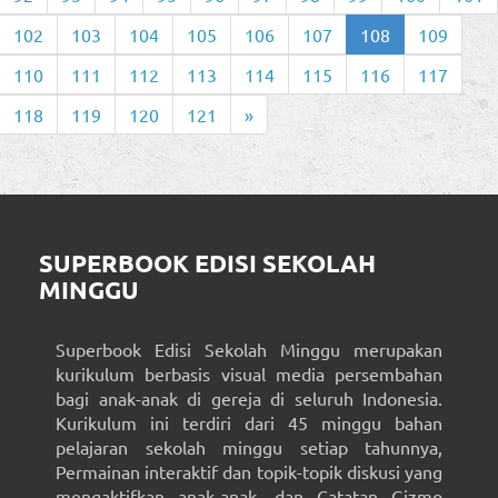
102
103
104
105
106
107
108
109
110
111
112
113
114
115
116
117
118
119
120
121
»
SUPERBOOK EDISI SEKOLAH
MINGGU
Superbook Edisi Sekolah Minggu merupakan
kurikulum berbasis visual media persembahan
bagi anak-anak di gereja di seluruh Indonesia.
Kurikulum ini terdiri dari 45 minggu bahan
pelajaran sekolah minggu setiap tahunnya,
Permainan interaktif dan topik-topik diskusi yang
mengaktifkan anak-anak, dan Catatan Gizmo