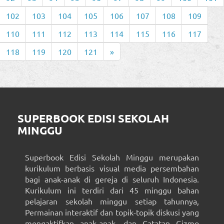
102
103
104
105
106
107
108
109
110
111
112
113
114
115
116
117
118
119
120
121
»
SUPERBOOK EDISI SEKOLAH
MINGGU
Superbook Edisi Sekolah Minggu merupakan
kurikulum berbasis visual media persembahan
bagi anak-anak di gereja di seluruh Indonesia.
Kurikulum ini terdiri dari 45 minggu bahan
pelajaran sekolah minggu setiap tahunnya,
Permainan interaktif dan topik-topik diskusi yang
mengaktifkan anak-anak, dan Catatan Gizmo