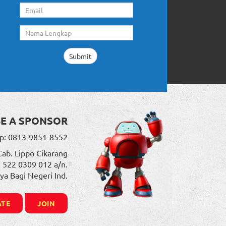
BE A SPONSOR
p: 0813-9851-8552
Cab. Lippo Cikarang
. 522 0309 012 a/n.
ya Bagi Negeri Ind.
TE
JOIN