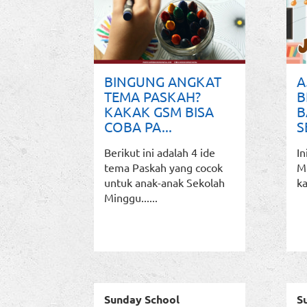
BINGUNG ANGKAT
A
TEMA PASKAH?
B
KAKAK GSM BISA
B
COBA PA...
S
Berikut ini adalah 4 ide
In
tema Paskah yang cocok
Mi
untuk anak-anak Sekolah
ka
Minggu......
Sunday School
S