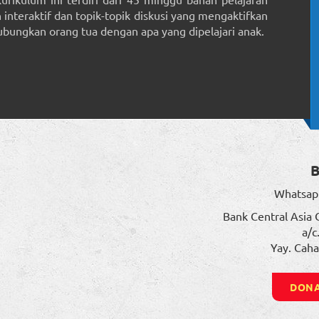
interaktif dan topik-topik diskusi yang mengaktifkan
ungkan orang tua dengan apa yang dipelajari anak.
Whatsap
Bank Central Asia 
a/c
Yay. Caha
DONA