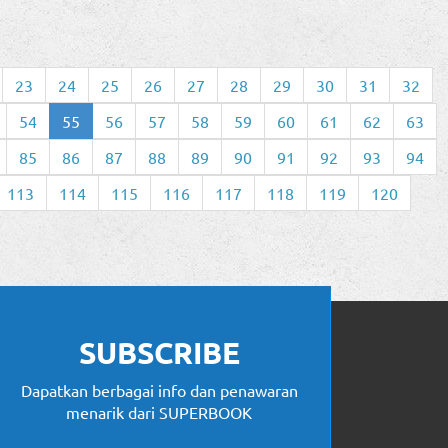
23
24
25
26
27
28
29
30
31
32
54
55
56
57
58
59
60
61
62
63
85
86
87
88
89
90
91
92
93
94
113
114
115
116
117
118
119
120
SUBSCRIBE
Dapatkan berbagai info dan penawaran
menarik dari SUPERBOOK