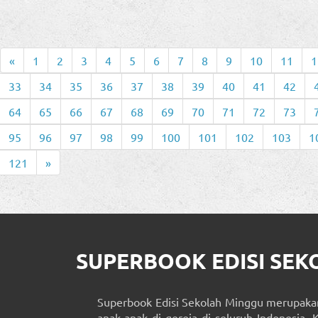
«
1
2
3
4
5
6
7
8
9
10
11
1
33
34
35
36
37
38
39
40
41
42
64
65
66
67
68
69
70
71
72
73
95
96
97
98
99
100
101
102
103
1
121
»
SUPERBOOK EDISI SE
Superbook Edisi Sekolah Minggu merupakan
anak-anak di gereja di seluruh Indonesia. 