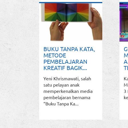
BUKU TANPA KATA,
G
METODE
M
PEMBELAJARAN
A
KREATIF BAGIK...
T
Yeni Khrismawati, salah
K
satu pelayan anak
M
memperkenalkan media
3 
pembelajaran bernama
ke
“Buku Tanpa Ka...