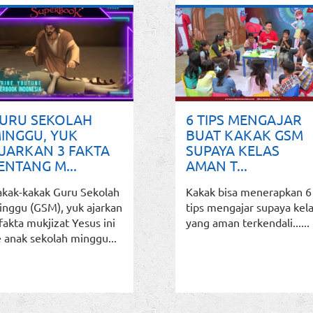
URU SEKOLAH
6 TIPS MENGAJAR
INGGU, YUK
BUAT KAKAK GSM
JARKAN 3 FAKTA
SUPAYA KELAS
ENTANG M...
AMAN T...
akak-kakak Guru Sekolah
Kakak bisa menerapkan 6
inggu (GSM), yuk ajarkan
tips mengajar supaya kel
fakta mukjizat Yesus ini
yang aman terkendali......
 anak sekolah minggu...