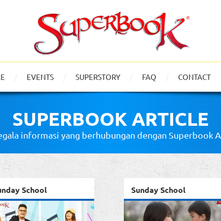
LE
EVENTS
SUPERSTORY
FAQ
CONTACT
SUPERBOOK ARTICLE
gala informasi yang berhubungan dengan Superbook Art
unday School
Sunday School