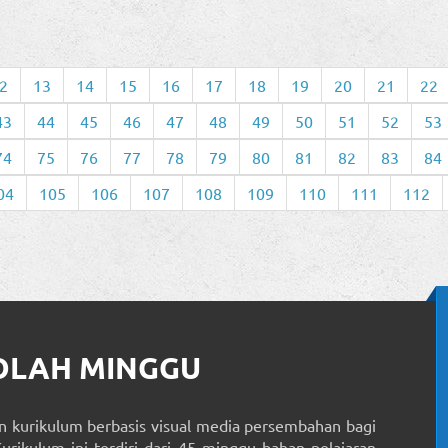
2
13
14
15
16
17
18
19
20
21
22
43
44
45
46
47
48
49
50
51
52
53
74
75
76
77
78
79
80
81
82
83
84
04
105
106
107
108
109
110
111
112
KOLAH MINGGU
 kurikulum berbasis visual media persembahan bagi
Kurikulum ini terdiri dari 45 minggu bahan pelajaran