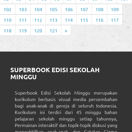
102
103
104
105
106
107
108
109
110
111
112
113
114
115
116
117
118
119
120
121
»
SUPERBOOK EDISI SEKOLAH
MINGGU
Superbook Edisi Sekolah Minggu merupakan
kurikulum berbasis visual media persembahan
bagi anak-anak di gereja di seluruh Indonesia.
Kurikulum ini terdiri dari 45 minggu bahan
pelajaran sekolah minggu setiap tahunnya,
Permainan interaktif dan topik-topik diskusi yang
mengaktifkan anak-anak, dan Catatan Gizmo