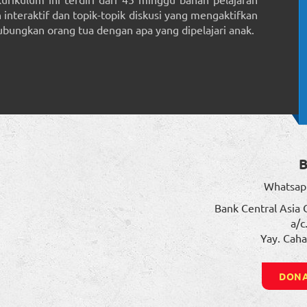
interaktif dan topik-topik diskusi yang mengaktifkan
ungkan orang tua dengan apa yang dipelajari anak.
Whatsap
Bank Central Asia 
a/c
Yay. Caha
DONA