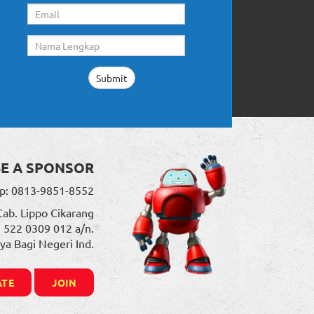
BE A SPONSOR
p: 0813-9851-8552
Cab. Lippo Cikarang
. 522 0309 012 a/n.
ya Bagi Negeri Ind.
TE
JOIN