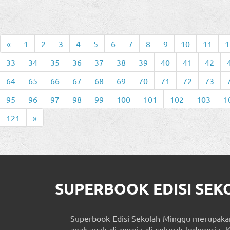
«
1
2
3
4
5
6
7
8
9
10
11
1
33
34
35
36
37
38
39
40
41
42
64
65
66
67
68
69
70
71
72
73
95
96
97
98
99
100
101
102
103
1
121
»
SUPERBOOK EDISI SE
Superbook Edisi Sekolah Minggu merupakan
anak-anak di gereja di seluruh Indonesia. 