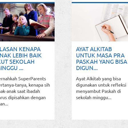
LASAN KENAPA
AYAT ALKITAB
NAK LEBIH BAIK
UNTUK MASA PRA
KUT SEKOLAH
PASKAH YANG BISA
INGGU ...
DIGUN...
ernahkah SuperParents
Ayat Alkitab yang bisa
rtanya-tanya, kenapa sih
digunakan untuk refleksi
ak-anak saat ibadah
menyambut Paskah di
arus dipisahkan dengan
sekolah minggu...
an...