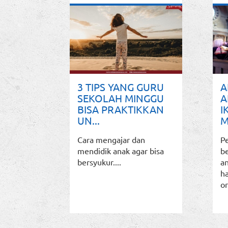
3 TIPS YANG GURU
A
SEKOLAH MINGGU
A
BISA PRAKTIKKAN
I
UN...
M
Cara mengajar dan
P
mendidik anak agar bisa
be
bersyukur....
an
h
or