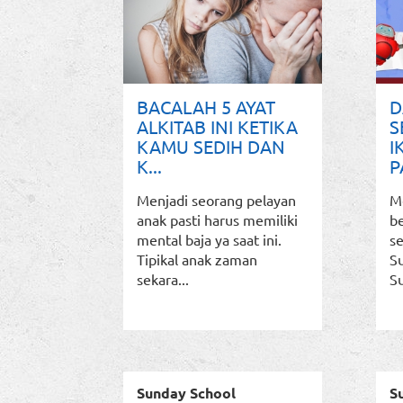
BACALAH 5 AYAT
D
ALKITAB INI KETIKA
S
KAMU SEDIH DAN
I
K...
P
Menjadi seorang pelayan
M
anak pasti harus memiliki
b
mental baja ya saat ini.
se
Tipikal anak zaman
S
sekara...
Su
Sunday School
S