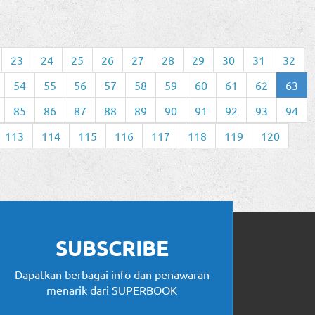
23
24
25
26
27
28
29
30
31
32
54
55
56
57
58
59
60
61
62
63
85
86
87
88
89
90
91
92
93
94
113
114
115
116
117
118
119
120
SUBSCRIBE
Dapatkan berbagai info dan penawaran
menarik dari SUPERBOOK