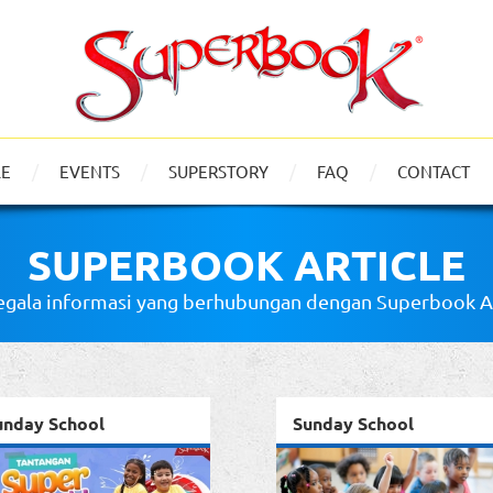
LE
EVENTS
SUPERSTORY
FAQ
CONTACT
SUPERBOOK ARTICLE
gala informasi yang berhubungan dengan Superbook Art
unday School
Sunday School