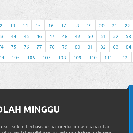
2
13
14
15
16
17
18
19
20
21
22
43
44
45
46
47
48
49
50
51
52
53
74
75
76
77
78
79
80
81
82
83
84
04
105
106
107
108
109
110
111
112
KOLAH MINGGU
 kurikulum berbasis visual media persembahan bagi
Kurikulum ini terdiri dari 45 minggu bahan pelajaran