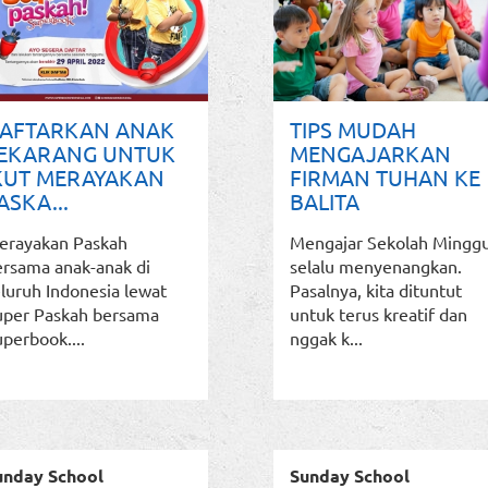
AFTARKAN ANAK
TIPS MUDAH
EKARANG UNTUK
MENGAJARKAN
KUT MERAYAKAN
FIRMAN TUHAN KE
ASKA...
BALITA
erayakan Paskah
Mengajar Sekolah Mingg
ersama anak-anak di
selalu menyenangkan.
luruh Indonesia lewat
Pasalnya, kita dituntut
uper Paskah bersama
untuk terus kreatif dan
perbook....
nggak k...
unday School
Sunday School