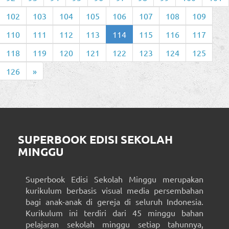
102
103
104
105
106
107
108
109
110
111
112
113
114
115
116
117
118
119
120
121
122
123
124
125
126
»
SUPERBOOK EDISI SEKOLAH
MINGGU
Superbook Edisi Sekolah Minggu merupakan
kurikulum berbasis visual media persembahan
bagi anak-anak di gereja di seluruh Indonesia.
Kurikulum ini terdiri dari 45 minggu bahan
pelajaran sekolah minggu setiap tahunnya,