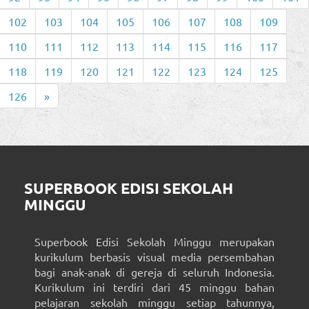
102
103
104
105
106
107
108
109
110
111
112
113
114
115
116
117
118
119
120
121
122
123
124
125
126
»
SUPERBOOK EDISI SEKOLAH
MINGGU
Superbook Edisi Sekolah Minggu merupakan
kurikulum berbasis visual media persembahan
bagi anak-anak di gereja di seluruh Indonesia.
Kurikulum ini terdiri dari 45 minggu bahan
pelajaran sekolah minggu setiap tahunnya,