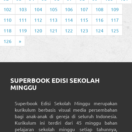
102
103
104
105
106
107
108
109
110
111
112
113
114
115
116
117
118
119
120
121
122
123
124
125
126
»
SUPERBOOK EDISI SEKOLAH
MINGGU
Superbook Edisi Sekolah Minggu merupakan
kurikulum berbasis visual media persembahan
bagi anak-anak di gereja di seluruh Indonesia.
Kurikulum ini terdiri dari 45 minggu bahan
pelajaran sekolah minggu setiap tahunnya,