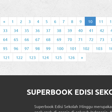
«
1
2
3
4
5
6
7
8
9
10
11
1
33
34
35
36
37
38
39
40
41
42
64
65
66
67
68
69
70
71
72
73
95
96
97
98
99
100
101
102
103
1
121
122
123
124
125
126
»
SUPERBOOK EDISI SE
Superbook Edisi Sekolah Minggu merupakan
anak-anak di gereja di seluruh Indonesia. 