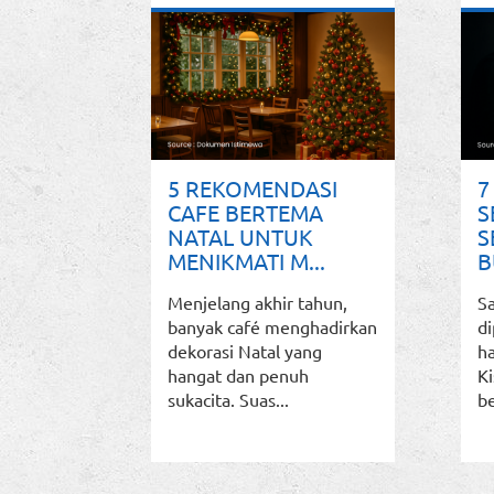
5 REKOMENDASI
7
CAFE BERTEMA
S
NATAL UNTUK
S
MENIKMATI M...
B
Menjelang akhir tahun,
S
banyak café menghadirkan
di
dekorasi Natal yang
h
hangat dan penuh
Ki
sukacita. Suas...
be