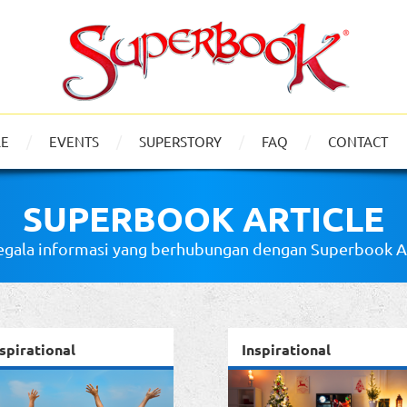
LE
EVENTS
SUPERSTORY
FAQ
CONTACT
SUPERBOOK ARTICLE
gala informasi yang berhubungan dengan Superbook Art
spirational
Inspirational