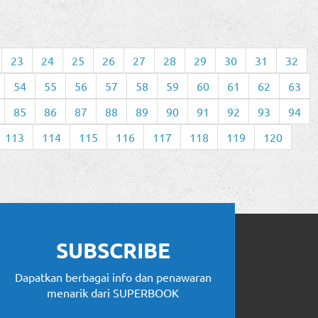
23
24
25
26
27
28
29
30
31
32
54
55
56
57
58
59
60
61
62
63
85
86
87
88
89
90
91
92
93
94
113
114
115
116
117
118
119
120
SUBSCRIBE
Dapatkan berbagai info dan penawaran
menarik dari SUPERBOOK