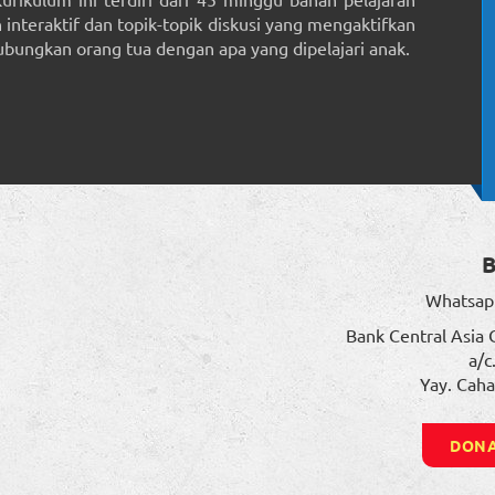
interaktif dan topik-topik diskusi yang mengaktifkan
ungkan orang tua dengan apa yang dipelajari anak.
Whatsap
Bank Central Asia 
a/c
Yay. Caha
DONA