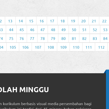
2
13
14
15
16
17
18
19
20
21
22
43
44
45
46
47
48
49
50
51
52
53
74
75
76
77
78
79
80
81
82
83
84
04
105
106
107
108
109
110
111
112
KOLAH MINGGU
 kurikulum berbasis visual media persembahan bagi
Kurikulum ini terdiri dari 45 minggu bahan pelajaran