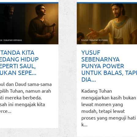
 TANDA KITA
YUSUF
EDANG HIDUP
SEBENARNYA
EPERTI SAUL,
PUNYA POWER
UKAN SEPE...
UNTUK BALAS, TAP
DIA...
aul dan Daud sama-sama
pilih Tuhan, namun arah
Kadang Tuhan
ati mereka berbeda.
mengajarkan kasih bukan
sah ini mengajak kita
lewat momen yang
rce...
mudah, tetapi lewat
proses yang menguji hati
k...