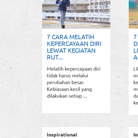
7 CARA MELATIH
7
KEPERCAYAAN DIRI
D
LEWAT KEGIATAN
L
RUT...
A
Melatih kepercayaan diri
L
tidak harus melalui
m
perubahan besar.
k
Kebiasaan kecil yang
m
dilakukan setiap ...
d
ke
Inspirational
In