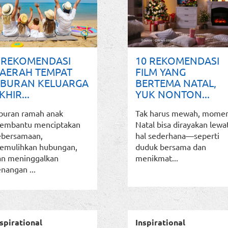
 REKOMENDASI
10 REKOMENDASI
AERAH TEMPAT
FILM YANG
IBURAN KELUARGA
BERTEMA NATAL,
KHIR...
YUK NONTON...
iburan ramah anak
Tak harus mewah, mome
embantu menciptakan
Natal bisa dirayakan lewa
ebersamaan,
hal sederhana—seperti
emulihkan hubungan,
duduk bersama dan
an meninggalkan
menikmat...
nangan ...
spirational
Inspirational