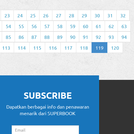
23
24
25
26
27
28
29
30
31
32
54
55
56
57
58
59
60
61
62
63
85
86
87
88
89
90
91
92
93
94
113
114
115
116
117
118
119
120
SUBSCRIBE
Dapatkan berbagai info dan penawaran
menarik dari SUPERBOOK