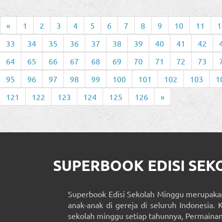
«
1
2
3
4
5
6
7
8
9
10
11
1
33
34
35
36
37
38
39
40
41
42
64
65
66
67
68
69
70
71
72
73
95
96
97
98
99
100
101
102
103
1
121
122
123
124
125
126
»
SUPERBOOK EDISI SE
Superbook Edisi Sekolah Minggu merupakan
anak-anak di gereja di seluruh Indonesia. 
sekolah minggu setiap tahunnya, Permainan 