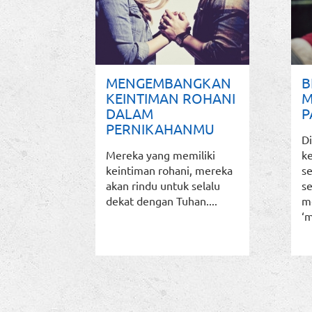
MENGEMBANGKAN
B
KEINTIMAN ROHANI
M
DALAM
P
PERNIKAHANMU
D
Mereka yang memiliki
ke
keintiman rohani, mereka
se
akan rindu untuk selalu
se
dekat dengan Tuhan....
m
‘m