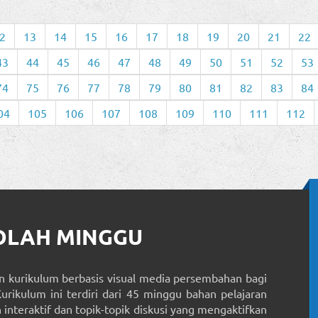
2
13
14
15
16
17
18
19
20
21
22
43
44
45
46
47
48
49
50
51
52
53
74
75
76
77
78
79
80
81
82
83
84
04
105
106
107
108
109
110
111
112
KOLAH MINGGU
 kurikulum berbasis visual media persembahan bagi
Kurikulum ini terdiri dari 45 minggu bahan pelajaran
interaktif dan topik-topik diskusi yang mengaktifkan