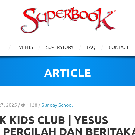
LE
EVENTS
SUPERSTORY
FAQ
CONTACT
ARTICLE
27, 2025 /
1128 /
Sunday School
 KIDS CLUB | YESUS
 PERGILAH DAN BERITAK