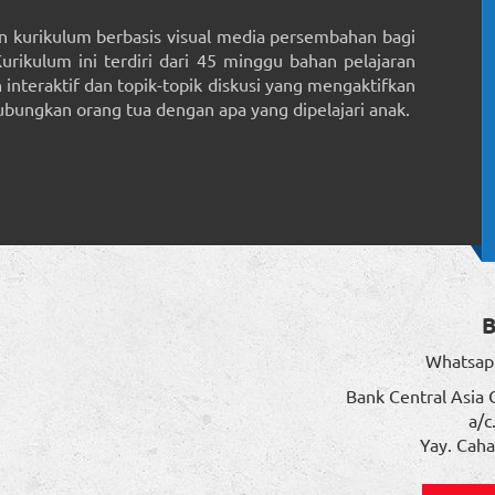
 kurikulum berbasis visual media persembahan bagi
Kurikulum ini terdiri dari 45 minggu bahan pelajaran
interaktif dan topik-topik diskusi yang mengaktifkan
ungkan orang tua dengan apa yang dipelajari anak.
Whatsap
Bank Central Asia 
a/c
Yay. Caha