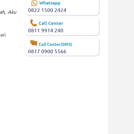
Whatsapp
0822 1500 2424
ah, Aku
Call Center
0811 9914 240
ari
Call Center(SMS)
0817 0900 5566