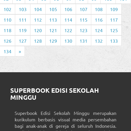
102
103
104
105
106
107
108
109
110
111
112
113
114
115
116
117
118
119
120
121
122
123
124
125
126
127
128
129
130
131
132
133
134
»
SUPERBOOK EDISI SEKOLAH
MINGGU
Superbook Edisi Sekolah Minggu merupakan
kurikulum berbasis visual media persembahan
bagi anak-anak di gereja di seluruh Indonesia.