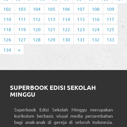
102
103
104
105
106
107
108
109
110
111
112
113
114
115
116
117
118
119
120
121
122
123
124
125
126
127
128
129
130
131
132
133
134
»
SUPERBOOK EDISI SEKOLAH
MINGGU
Superbook Edisi Sekolah Minggu merupakan
kurikulum berbasis visual media persembahan
bagi anak-anak di gereja di seluruh Indonesia.