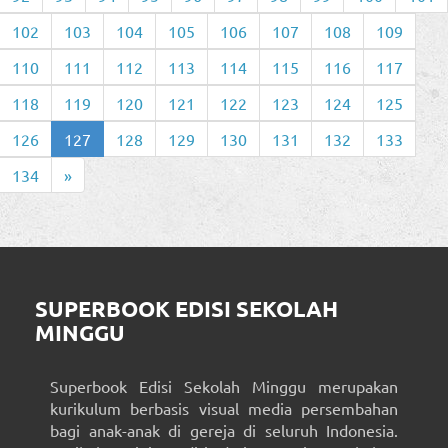
102
103
104
105
106
107
108
109
110
111
112
113
114
115
116
117
118
119
120
121
122
123
124
125
126
127
128
129
130
131
132
133
134
»
SUPERBOOK EDISI SEKOLAH
MINGGU
Superbook Edisi Sekolah Minggu merupakan
kurikulum berbasis visual media persembahan
bagi anak-anak di gereja di seluruh Indonesia.