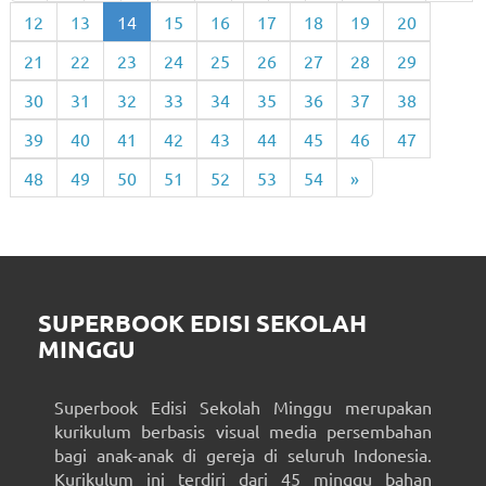
12
13
14
15
16
17
18
19
20
21
22
23
24
25
26
27
28
29
30
31
32
33
34
35
36
37
38
39
40
41
42
43
44
45
46
47
48
49
50
51
52
53
54
»
SUPERBOOK EDISI SEKOLAH
MINGGU
Superbook Edisi Sekolah Minggu merupakan
kurikulum berbasis visual media persembahan
bagi anak-anak di gereja di seluruh Indonesia.
Kurikulum ini terdiri dari 45 minggu bahan