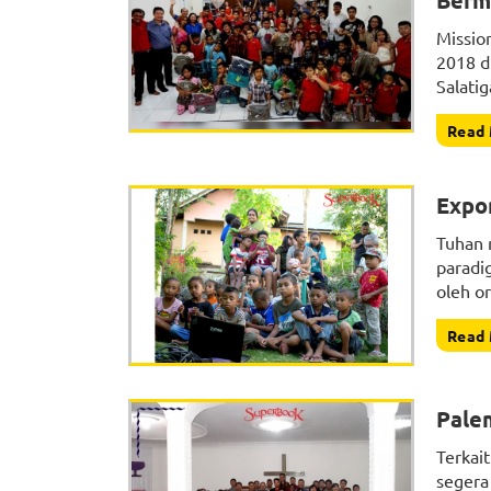
Berm
Missio
2018 d
Salatig
Read
Expo
Tuhan 
paradi
oleh o
Read
Pale
Terkai
segera