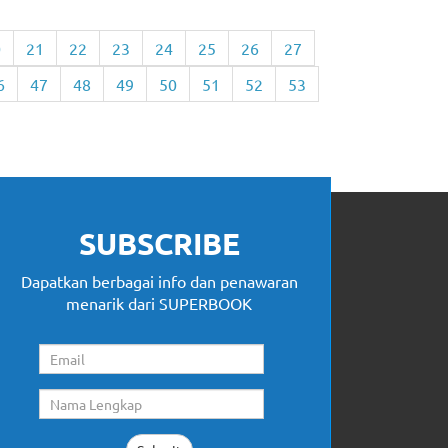
0
21
22
23
24
25
26
27
6
47
48
49
50
51
52
53
SUBSCRIBE
Dapatkan berbagai info dan penawaran
menarik dari SUPERBOOK