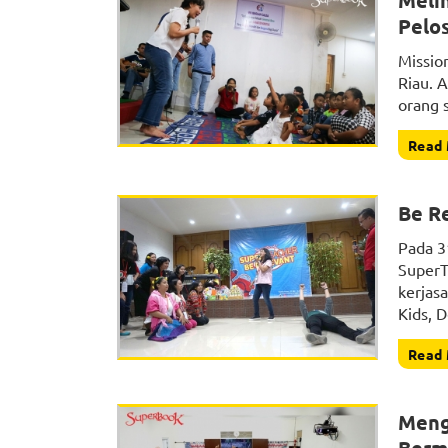
Meli
Pelo
Mission
Riau. A
orang 
Read
Be R
Pada 3
SuperT
kerjas
Kids, 
Read
Meng