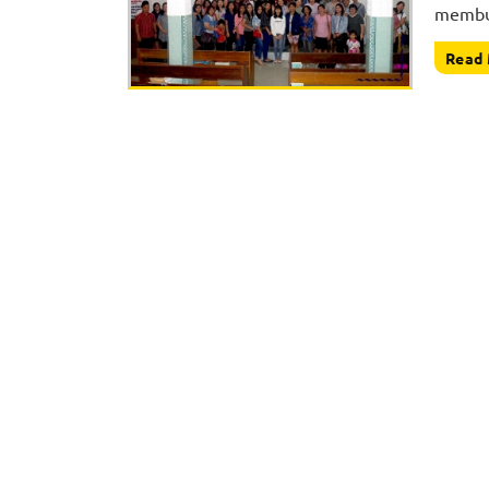
membua
Read