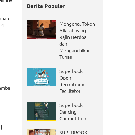
i ke
Berita Populer
lauan
Mengenal Tokoh
 4
Alkitab yang
Rajin Berdoa
dan
Mengandalkan
Tuhan
Superbook
Open
Recruitment
Namba
Facilitator
Superbook
Dancing
Competition
l
SUPERBOOK