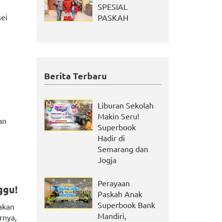
SPESIAL
ei
PASKAH
Berita Terbaru
Liburan Sekolah
Makin Seru!
an
Superbook
Hadir di
Semarang dan
Jogja
Perayaan
ggu!
Paskah Anak
Superbook Bank
akan
Mandiri,
rnya,