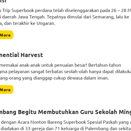
isi
n Trip Superbook perdana telah diselenggarakan pada 26 – 28 M
i daerah Jawa Tengah. Tepatnya dimulai dari Semarang, lalu ke
a, dan terakhir ke Ungaran.
 More
nential Harvest
memakai anak-anak untuk penuaian besar! Bertahun-tahun
gma pelayanan sangat terbatas seolah-olah hanya dapat dilakuk
rang-orang yang dianggap cukup dewasa dalam iman.
 More
mbang Begitu Membutuhkan Guru Sekolah Min
t dengan Acara Nonton Bareng Superbook Spesial Paskah yang 
 diadakan di 33 gereja dan 71 keluarga di Palembang dan sekita