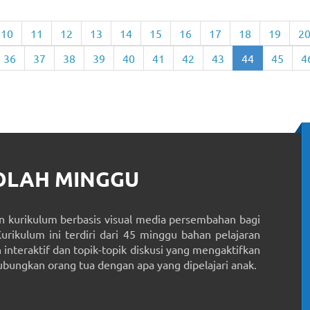
10
11
12
13
14
15
16
17
18
19
2
36
37
38
39
40
41
42
43
44
45
4
KOLAH MINGGU
 kurikulum berbasis visual media persembahan bagi
Kurikulum ini terdiri dari 45 minggu bahan pelajaran
interaktif dan topik-topik diskusi yang mengaktifkan
ungkan orang tua dengan apa yang dipelajari anak.