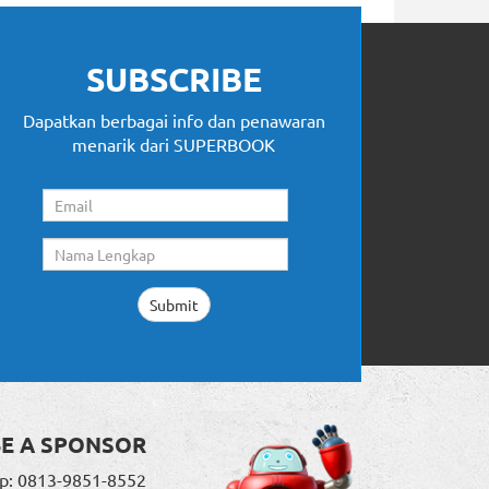
SUBSCRIBE
Dapatkan berbagai info dan penawaran
menarik dari SUPERBOOK
BE A SPONSOR
p: 0813-9851-8552