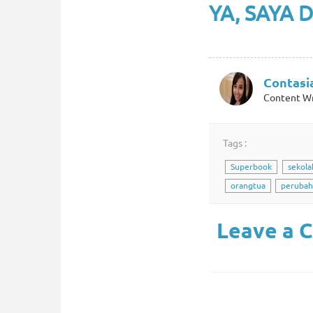
YA, SAYA 
Contasia
Content Wr
Tags :
Superbook
sekol
orangtua
perubah
Leave a 