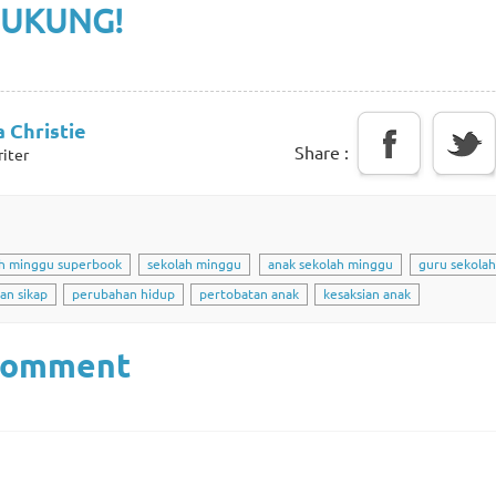
DUKUNG!
 Christie
Share :
iter
ah minggu superbook
sekolah minggu
anak sekolah minggu
guru sekola
an sikap
perubahan hidup
pertobatan anak
kesaksian anak
Comment