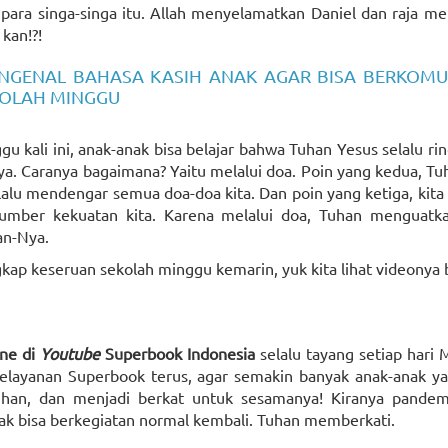
ara singa-singa itu. Allah menyelamatkan Daniel dan raja mel
kan!?!
NGENAL BAHASA KASIH ANAK AGAR BISA BERKOMU
EKOLAH MINGGU
gu kali ini, anak-anak bisa belajar bahwa Tuhan Yesus selalu ri
a. Caranya bagaimana? Yaitu melalui doa. Poin yang kedua, Tu
selalu mendengar semua doa-doa kita. Dan poin yang ketiga, ki
umber kekuatan kita. Karena melalui doa, Tuhan menguatkan
an-Nya.
kap keseruan sekolah minggu kemarin, yuk kita lihat videonya be
ine di
Youtube
Superbook
Indonesia
selalu tayang setiap hari
elayanan Superbook terus, agar semakin banyak anak-anak y
uhan, dan menjadi berkat untuk sesamanya! Kiranya pandemi
nak bisa berkegiatan normal kembali. Tuhan memberkati.