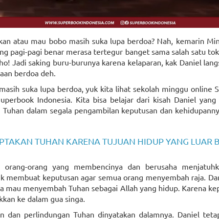
kan atau mau bobo masih suka lupa berdoa? Nah, kemarin Mi
ng pagi-pagi benar merasa tertegur banget sama salah satu tok
ho! Jadi saking buru-burunya karena kelaparan, kak Daniel la
paan berdoa deh.
 masih suka lupa berdoa, yuk kita lihat sekolah minggu online
erbook Indonesia. Kita bisa belajar dari kisah Daniel yang r
 Tuhan dalam segala pengambilan keputusan dan kehidupannya
IPTAKAN TUHAN KARENA TUJUAN HIDUP YANG LUAR B
 orang-orang yang membencinya dan berusaha menjatuhk
uk membuat keputusan agar semua orang menyembah raja. Dan
a mau menyembah Tuhan sebagai Allah yang hidup. Karena kepu
kan ke dalam gua singa.
an dan perlindungan Tuhan dinyatakan dalamnya. Daniel tet