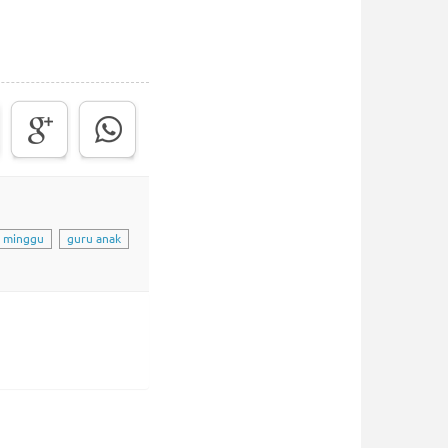
h minggu
guru anak