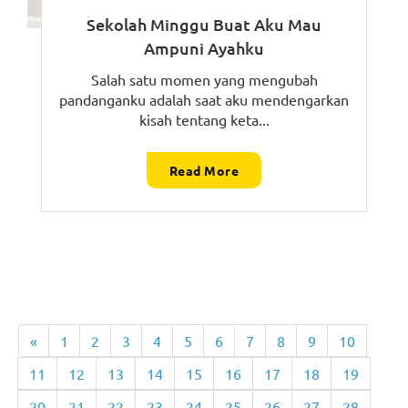
Sekolah Minggu Buat Aku Mau
Ampuni Ayahku
Salah satu momen yang mengubah
pandanganku adalah saat aku mendengarkan
kisah tentang keta...
Read More
«
1
2
3
4
5
6
7
8
9
10
11
12
13
14
15
16
17
18
19
20
21
22
23
24
25
26
27
28