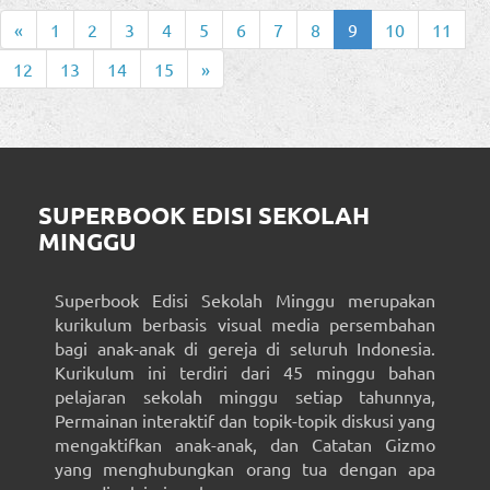
«
1
2
3
4
5
6
7
8
9
10
11
12
13
14
15
»
SUPERBOOK EDISI SEKOLAH
MINGGU
Superbook Edisi Sekolah Minggu merupakan
kurikulum berbasis visual media persembahan
bagi anak-anak di gereja di seluruh Indonesia.
Kurikulum ini terdiri dari 45 minggu bahan
pelajaran sekolah minggu setiap tahunnya,
Permainan interaktif dan topik-topik diskusi yang
mengaktifkan anak-anak, dan Catatan Gizmo
yang menghubungkan orang tua dengan apa