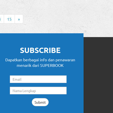
4
15
»
SUBSCRIBE
Dapatkan berbagai info dan penawaran
menarik dari SUPERBOOK