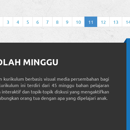
3
4
5
6
7
8
9
10
11
12
13
1
KOLAH MINGGU
 kurikulum berbasis visual media persembahan bagi
Kurikulum ini terdiri dari 45 minggu bahan pelajaran
interaktif dan topik-topik diskusi yang mengaktifkan
ungkan orang tua dengan apa yang dipelajari anak.