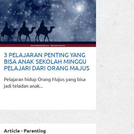
3 PELAJARAN PENTING YANG
BISA ANAK SEKOLAH MINGGU
PELAJARI DARI ORANG MAJUS
Pelajaran hidup Orang Majus yang bisa
jadi teladan anak...
Article - Parenting