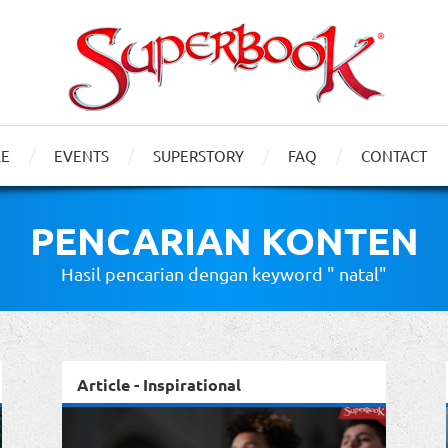
LE
EVENTS
SUPERSTORY
FAQ
CONTACT
PENCARIAN KONTEN
Hasil pencarian dengan keyword " natal"
Article - Inspirational