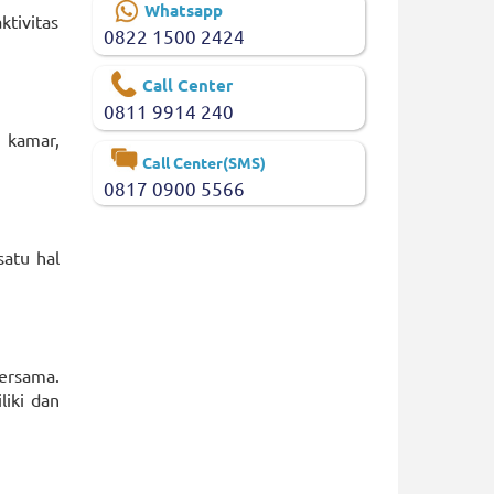
Whatsapp
ktivitas
0822 1500 2424
Call Center
0811 9914 240
 kamar,
Call Center(SMS)
0817 0900 5566
atu hal
bersama.
iki dan