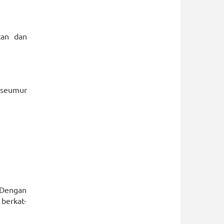
tan dan
k seumur
 Dengan
berkat-