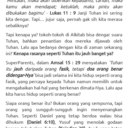
'Mintalah, maka akan diberikan kepadamu; carilah, maka
kamu akan mendapat; ketuklah, maka pintu akan
dibukakan bagimu'
-
Lukas 11 : 9
Janji Tuhan ini sering
kita dengar. Tapi… jujur saja, pernah gak sih kita merasa
sebaliknya?
Tapi kenapa ya? tokoh-tokoh di Alkitab bisa dengar suara
Tuhan, bahkan penantian doa mereka dijawab oleh
Tuhan. Lalu apa bedanya dengan kita di zaman sekarang
ini?
Kenapa rasanya seperti Tuhan itu jauh banget ya?
SuperParents, dalam
Amsal 15 : 29
menyatakan
'Tuhan
itu
jauh
daripada orang
fasik,
tetapi
doa orang benar
didengar-Nya
'
bisa jadi selama ini kita hidup seperti orang
fasik, yang percaya kepada Tuhan namun memilih untuk
mengabaikan hal-hal yang berkenan dimata-Nya. Lalu apa
kita harus hidup seperti orang benar?
Siapa orang benar itu? Bukan orang yang sempurna, tapi
orang yang sungguh-sungguh ingin menyenangkan
Tuhan. Seperti Daniel yang tetap berdoa walau bisa
dihukum
(Daniel 6:10)
, Yusuf yang menolak godaan