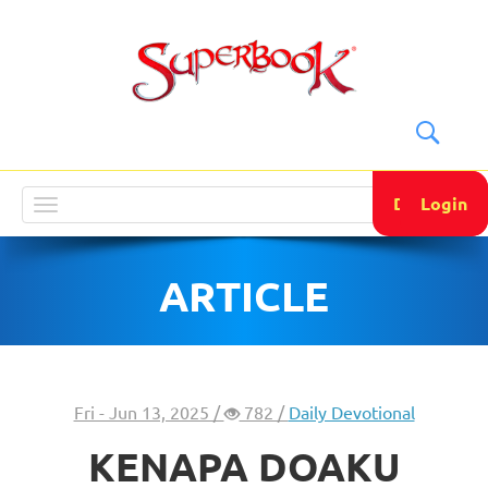
DONATE
Login
Toggle
navigation
ARTICLE
Fri - Jun 13, 2025 /
782 /
Daily Devotional
KENAPA DOAKU