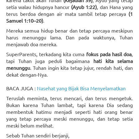
karena takut akan Tuhan
(Kejadian 39)
, Ayub yang tetap
setia walau hidupnya hancur
(Ayub 1:22)
, dan Hana yang
terus berdoa dengan air mata sambil tetap percaya
(1
Samuel 1:10–20)
.
Mereka semua hidup benar dan tetap percaya meskipun
harus menunggu lama. Dan pada waktunya, Tuhan
menjawab doa mereka.
SuperParents, terkadang kita cuma
fokus pada hasil doa
,
tapi Tuhan juga peduli bagaimana
hati kita selama
menunggu
. Tuhan ingin kita tetap jujur, rendah hati, dan
dekat dengan-Nya.
BACA JUGA :
Nasehat yang Bijak Bisa Menyelamatkan
Teruslah meminta, terus mencari, dan terus mengetuk.
Bukan karena Tuhan lambat, tapi karena Dia sedang
membentuk hatimu menjadi seperti hati orang benar
yang tetap percaya meski menunggu, dan tetap setia
meski belum melihat.
Sebab Tuhan sendiri berjanji,