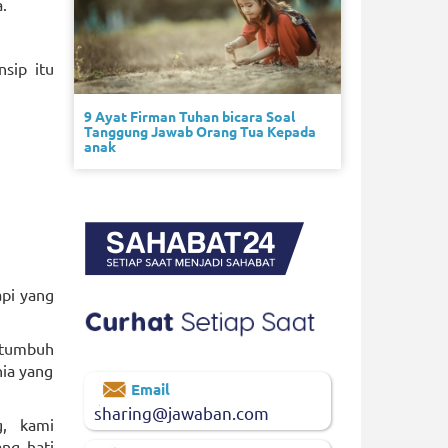
.
sip itu
9 Ayat Firman Tuhan bicara Soal
Tanggung Jawab Orang Tua Kepada
anak
api yang
n tumbuh
nia yang
Email
sharing@jawaban.com
g, kami
ng hati