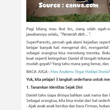
Pagi bilang mau ikut les, siang udah ogah-og
jawabannya selalu,
“Terserah deh…”
.
SuperParents, pernah gak alami kejadian seper
belajar banyak hal: mengenal diri, mengambil 
sebagai orangtua bisa menolong mereka. Buk
kuat seperti keteguhan Daniel di tengah teka
mudah goyah? Yang tahu mana yang benar, dan be
BACA JUGA :
Mau Anakmu Tegar Hadapi Dunia? 
Yuk, kita pelajari 3 langkah sederhana untuk me
1. Tanamkan Identitas Sejak Dini
Daniel tahu siapa dirinya bahkan saat nama dan 
Sebagai orangtua, kita bisa mulai dari hal sede
- Ajak anak-anak berdoa dan baca Firman, bukan