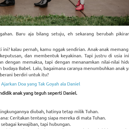
ahan. Baru aja bilang setuju, eh sekarang berubah pikiran.
ti ini? kalau pernah, kamu nggak sendirian. Anak-anak meman
keputusan, dan membentuk keyakinan. Tapi justru di usia ini
an dengan memaksa, tapi dengan menanamkan nilai-nilai hid
nan budaya Babel. Lalu, bagaimana caranya menumbuhkan anak 
rani berdiri untuk itu?
Ajarkan Doa yang Tak Goyah ala Daniel
ndidik anak yang teguh seperti Daniel.
lingkungannya diubah, hatinya tetap milik Tuhan.
rhana: Ceritakan tentang siapa mereka di mata Tuhan.
 sebagai kewajiban, tapi hubungan.