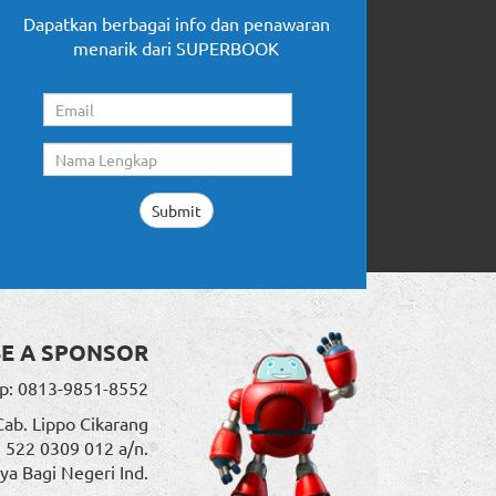
Dapatkan berbagai info dan penawaran
menarik dari SUPERBOOK
BE A SPONSOR
p: 0813-9851-8552
Cab. Lippo Cikarang
. 522 0309 012 a/n.
ya Bagi Negeri Ind.