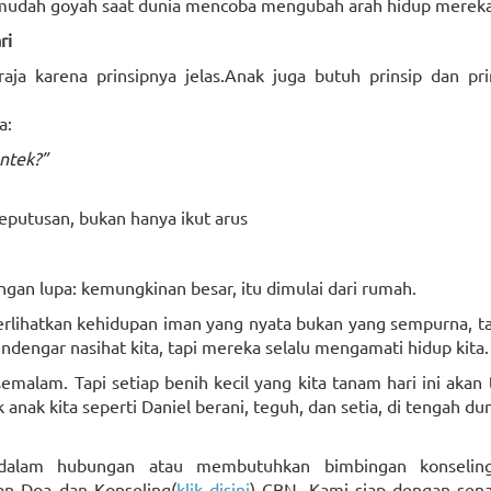
k mudah goyah saat dunia mencoba mengubah arah hidup mereka
ri
a karena prinsipnya jelas.Anak juga butuh prinsip dan prin
a:
ntek?”
eputusan, bukan hanya ikut arus
ngan lupa: kemungkinan besar, itu dimulai dari rumah.
erlihatkan kehidupan iman yang nyata bukan yang sempurna, t
dengar nasihat kita, tapi mereka selalu mengamati hidup kita.
emalam. Tapi setiap benih kecil yang kita tanam hari ini aka
anak kita seperti Daniel berani, teguh, dan setia, di tengah du
dalam hubungan atau membutuhkan bimbingan konselin
n Doa dan Konseling(
klik disini
) CBN. Kami siap dengan sena