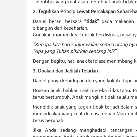
- Identitas yang kuat akan membuat anak tida
2. Teguhkan Prinsip Lewat Percakapan Sehari-ha
Daniel berani berkata
“tidak”
pada makanan raj
dibangun dari keseharian.
Gunakan momen kecil untuk berdiskusi, misalny
“Kenapa kita harus jujur walau semua orang nyo
“Apa yang Tuhan pikirkan tentang ini?”
Dengan begitu, hati anak terbiasa menimbang k
3. Doakan dan Jadilah Teladan
Daniel punya kehidupan doa yang kokoh. Tapi ja
Doakan anak, bahkan saat mereka tidak tahu. P
terus bertumbuh. Anak mungkin tidak selalu men
Mendidik anak yang teguh tidak terjadi dalam s
menjadi akar yang kuat di masa depan.Mari didik 
terus berubah.
Jika Anda sedang menghadapi tantangan 
mengundang Anda untuk menghubungi Layana