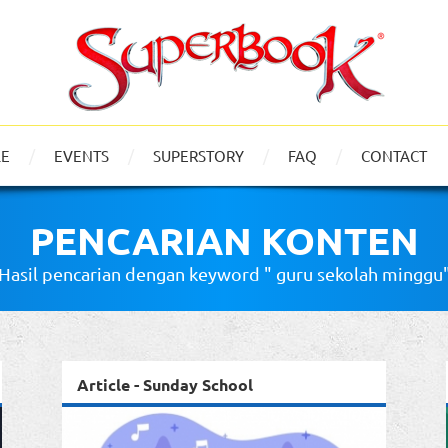
LE
EVENTS
SUPERSTORY
FAQ
CONTACT
PENCARIAN KONTEN
Hasil pencarian dengan keyword " guru sekolah minggu
Article - Sunday School