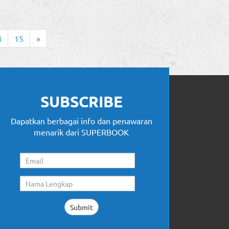
4
15
»
SUBSCRIBE
Dapatkan berbagai info dan penawaran
menarik dari SUPERBOOK