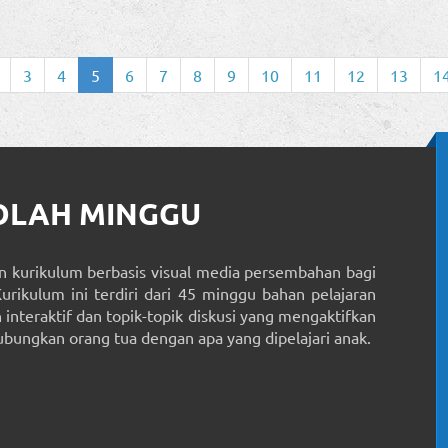
3
4
5
6
7
8
9
10
11
12
13
1
KOLAH MINGGU
 kurikulum berbasis visual media persembahan bagi
Kurikulum ini terdiri dari 45 minggu bahan pelajaran
interaktif dan topik-topik diskusi yang mengaktifkan
ungkan orang tua dengan apa yang dipelajari anak.