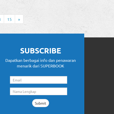
4
15
»
SUBSCRIBE
Dapatkan berbagai info dan penawaran
menarik dari SUPERBOOK