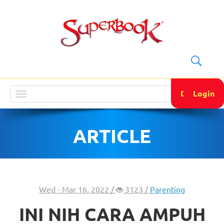
DONATE
Login
Toggle
navigation
ARTICLE
Wed - Mar 16, 2022 /
3123 /
Parenting
INI NIH CARA AMPUH