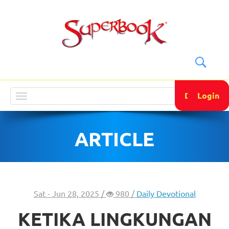
DONATE
Login
Toggle
navigation
ARTICLE
Sat - Jun 28, 2025 /
980 /
Daily Devotional
KETIKA LINGKUNGAN