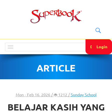
DONATE
Login
Toggle
navigation
ARTICLE
Mon - Feb 16, 2026 /
1212 /
Sunday School
BELAJAR KASIH YANG