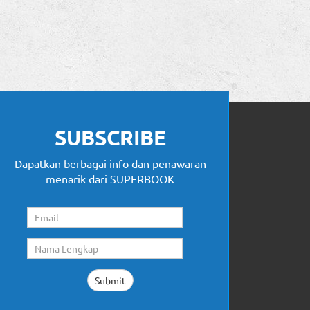
SUBSCRIBE
Dapatkan berbagai info dan penawaran
menarik dari SUPERBOOK