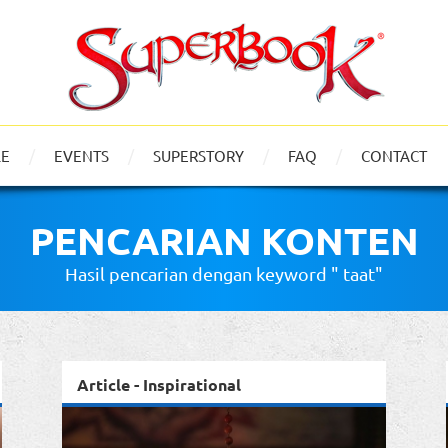
LE
EVENTS
SUPERSTORY
FAQ
CONTACT
PENCARIAN KONTEN
Hasil pencarian dengan keyword " taat"
Article - Inspirational