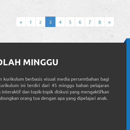
«
1
2
3
4
5
6
7
8
»
KOLAH MINGGU
 kurikulum berbasis visual media persembahan bagi
Kurikulum ini terdiri dari 45 minggu bahan pelajaran
interaktif dan topik-topik diskusi yang mengaktifkan
ungkan orang tua dengan apa yang dipelajari anak.