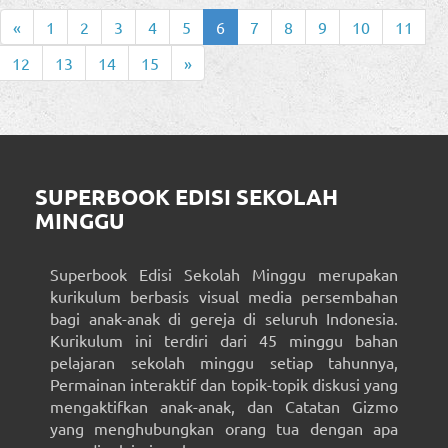
«
1
2
3
4
5
6
7
8
9
10
11
12
13
14
15
»
SUPERBOOK EDISI SEKOLAH
MINGGU
Superbook Edisi Sekolah Minggu merupakan
kurikulum berbasis visual media persembahan
bagi anak-anak di gereja di seluruh Indonesia.
Kurikulum ini terdiri dari 45 minggu bahan
pelajaran sekolah minggu setiap tahunnya,
Permainan interaktif dan topik-topik diskusi yang
mengaktifkan anak-anak, dan Catatan Gizmo
yang menghubungkan orang tua dengan apa