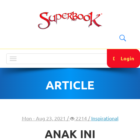
DONATE
Login
Toggle
navigation
ARTICLE
Mon - Aug 23, 2021 /
2214 /
Inspirational
ANAK INI