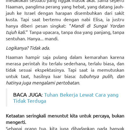
melakukan sesuatu yang nggak masuk akal. Sama seperti
Naaman, panglima perang yang hebat, yang datang jauh-
jauh ke Israel dengan harapan disembuhkan dari sakit
kusta. Tapi saat bertemu dengan nabi Elisa, ia justru
hanya diberi pesan singkat: “
Mandi di Sungai Yordan
tujuh kali
.” Tanpa upacara, tanpa doa yang panjang, tanpa
sentuhan. Hanya... mandi.
Logikanya? Tidak ada.
Naaman hampir saja pulang dalam kemarahan karena
merasa perintah itu terlalu sederhana, terlalu biasa, dan
tidak sesuai ekspektasinya. Tapi saat ia memutuskan
untuk taat, hasilnya luar biasa:
tubuhnya pulih, dan
hatinya juga mengalami pertobatan
.
BACA JUGA
:
Tuhan Bekerja Lewat Cara yang
Tidak Terduga
Ketaatan seringkali menuntut kita untuk percaya, bukan
mengerti.
Sebagai orang tua, kita juga dihadapkan pada banyak