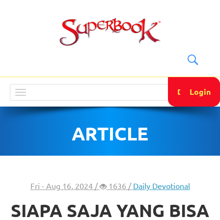
DONATE
Login
Toggle
navigation
ARTICLE
Fri - Aug 16, 2024 /
1636 /
Daily Devotional
SIAPA SAJA YANG BISA