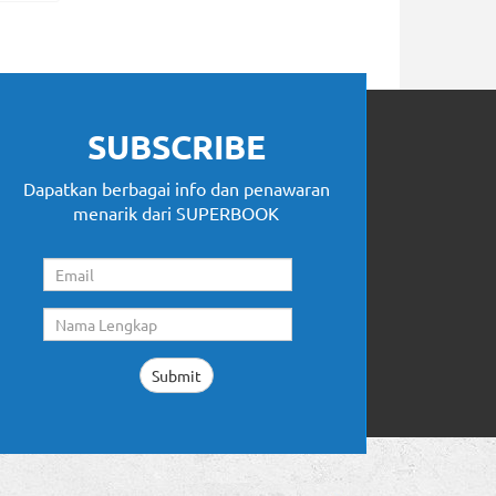
SUBSCRIBE
Dapatkan berbagai info dan penawaran
menarik dari SUPERBOOK