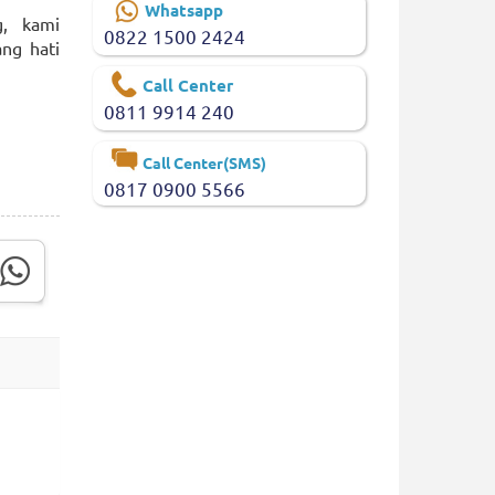
Whatsapp
g, kami
0822 1500 2424
ng hati
Call Center
0811 9914 240
Call Center(SMS)
0817 0900 5566