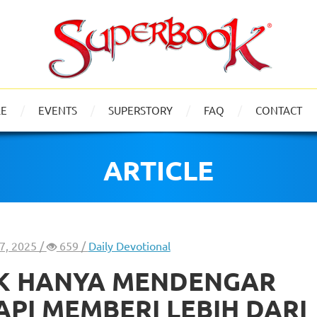
LE
EVENTS
SUPERSTORY
FAQ
CONTACT
ARTICLE
07, 2025 /
659 /
Daily Devotional
K HANYA MENDENGAR
PI MEMBERI LEBIH DARI