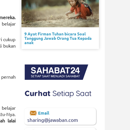
 mereka.
belajar
9 Ayat Firman Tuhan bicara Soal
Tanggung Jawab Orang Tua Kepada
ri cukup
anak
li bukan
k pernah
 belajar
Email
tu-Nya.
sharing@jawaban.com
h lalai