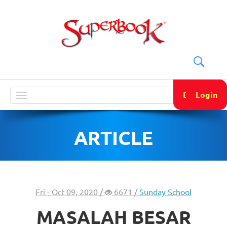
DONATE
Login
Toggle
navigation
ARTICLE
Fri - Oct 09, 2020 /
6671 /
Sunday School
MASALAH BESAR