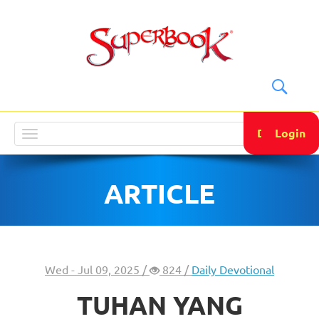
DONATE
Login
Toggle
navigation
ARTICLE
Wed - Jul 09, 2025 /
824 /
Daily Devotional
TUHAN YANG