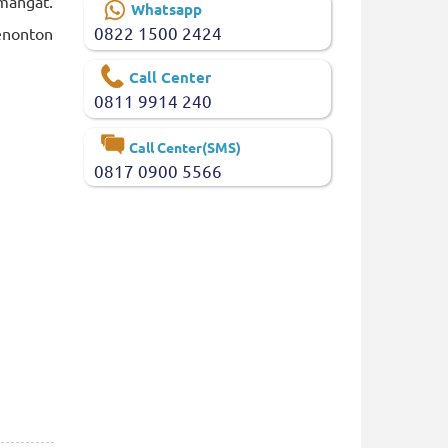
emangat.
Whatsapp
0822 1500 2424
menonton
Call Center
0811 9914 240
Call Center(SMS)
0817 0900 5566