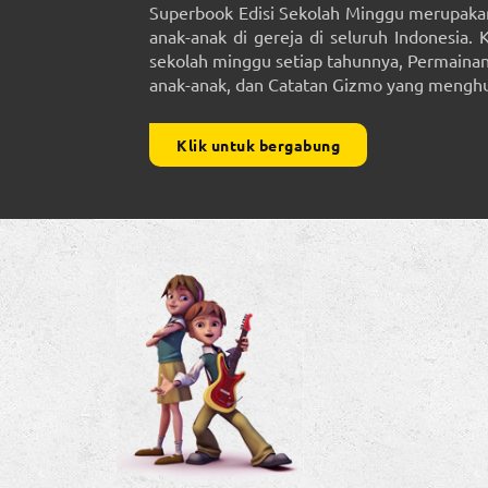
Superbook Edisi Sekolah Minggu merupakan
anak-anak di gereja di seluruh Indonesia. 
sekolah minggu setiap tahunnya, Permainan 
anak-anak, dan Catatan Gizmo yang menghub
Klik untuk bergabung