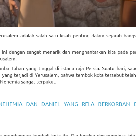
salem adalah salah satu kisah penting dalam sejarah bangsa
ini dengan sangat menarik dan menghantarkan kita pada per
usalem.
ba Tuhan yang tinggal di istana raja Persia. Suatu hari, sa
ang terjadi di Yerusalem, bahwa tembok kota tersebut telah
 Nehemia sangat terpukul.
 NEHEMIA DAN DANIEL YANG RELA BERKORBAN B
n membangun kembali kota itu. Dia berdoa dan meminta izin