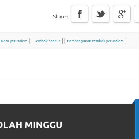
Share :
Kota yerusalem
Tembok hancur
Pembangunan tembok yerusalem
KOLAH MINGGU