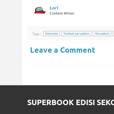
Lori
Content Writer
Tags :
Nehemia
Tembok yerusalem
Yerusalem
Leave a Comment
SUPERBOOK EDISI SE