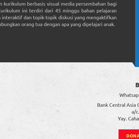
 kurikulum berbasis visual media persembahan bagi
Kurikulum ini terdiri dari 45 minggu bahan pelajaran
interaktif dan topik-topik diskusi yang mengaktifkan
ungkan orang tua dengan apa yang dipelajari anak.
Whatsap
Bank Central Asia 
a/c
Yay. Caha
DONA