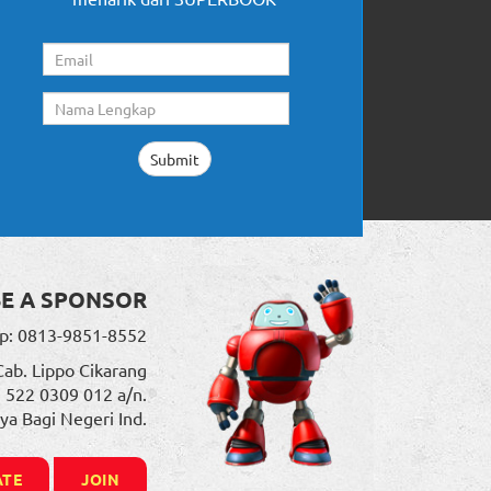
BE A SPONSOR
p: 0813-9851-8552
Cab. Lippo Cikarang
. 522 0309 012 a/n.
ya Bagi Negeri Ind.
TE
JOIN