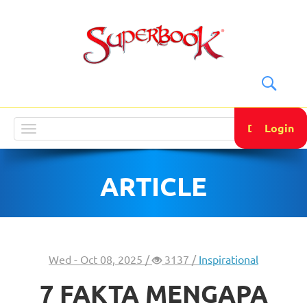
DONATE
Login
Toggle
navigation
ARTICLE
Wed - Oct 08, 2025 /
3137 /
Inspirational
7 FAKTA MENGAPA