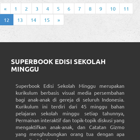
«
1
2
3
4
5
6
7
8
9
10
11
12
13
14
15
»
SUPERBOOK EDISI SEKOLAH
MINGGU
Superbook Edisi Sekolah Minggu merupakan
kurikulum berbasis visual media persembahan
bagi anak-anak di gereja di seluruh Indonesia.
Kurikulum ini terdiri dari 45 minggu bahan
pelajaran sekolah minggu setiap tahunnya,
Permainan interaktif dan topik-topik diskusi yang
mengaktifkan anak-anak, dan Catatan Gizmo
yang menghubungkan orang tua dengan apa