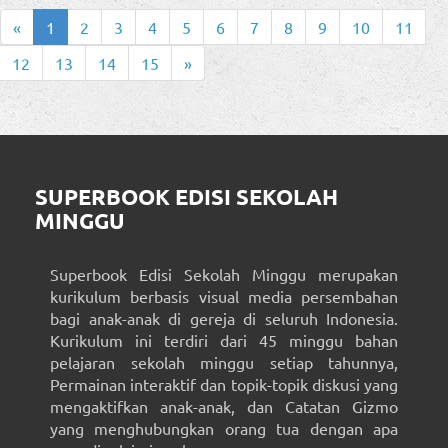
«
1
2
3
4
5
6
7
8
9
10
11
12
13
14
15
»
SUPERBOOK EDISI SEKOLAH
MINGGU
Superbook Edisi Sekolah Minggu merupakan
kurikulum berbasis visual media persembahan
bagi anak-anak di gereja di seluruh Indonesia.
Kurikulum ini terdiri dari 45 minggu bahan
pelajaran sekolah minggu setiap tahunnya,
Permainan interaktif dan topik-topik diskusi yang
mengaktifkan anak-anak, dan Catatan Gizmo
yang menghubungkan orang tua dengan apa