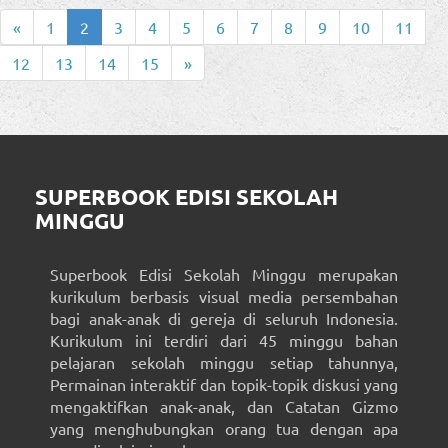
«
1
2
3
4
5
6
7
8
9
10
11
12
13
14
15
»
SUPERBOOK EDISI SEKOLAH
MINGGU
Superbook Edisi Sekolah Minggu merupakan
kurikulum berbasis visual media persembahan
bagi anak-anak di gereja di seluruh Indonesia.
Kurikulum ini terdiri dari 45 minggu bahan
pelajaran sekolah minggu setiap tahunnya,
Permainan interaktif dan topik-topik diskusi yang
mengaktifkan anak-anak, dan Catatan Gizmo
yang menghubungkan orang tua dengan apa