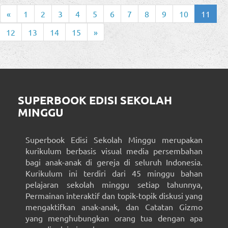
«
1
2
3
4
5
6
7
8
9
10
11
12
13
14
15
»
SUPERBOOK EDISI SEKOLAH
MINGGU
Superbook Edisi Sekolah Minggu merupakan
kurikulum berbasis visual media persembahan
bagi anak-anak di gereja di seluruh Indonesia.
Kurikulum ini terdiri dari 45 minggu bahan
pelajaran sekolah minggu setiap tahunnya,
Permainan interaktif dan topik-topik diskusi yang
mengaktifkan anak-anak, dan Catatan Gizmo
yang menghubungkan orang tua dengan apa