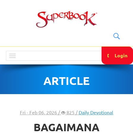
DONATE
Login
Toggle
navigation
ARTICLE
Fri - Feb 06, 2026 /
825 /
Daily Devotional
BAGAIMANA