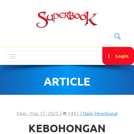
DONATE
Login
Toggle
navigation
ARTICLE
Mon - Mar 17, 2025 /
1447 /
Daily Devotional
KEBOHONGAN