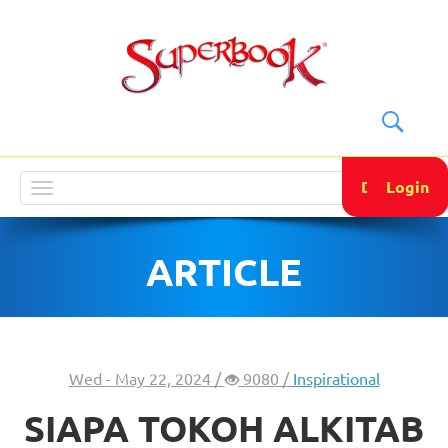
DONATE
Login
Toggle
navigation
ARTICLE
Wed - May 22, 2024 /
9080 /
Inspirational
SIAPA TOKOH ALKITAB